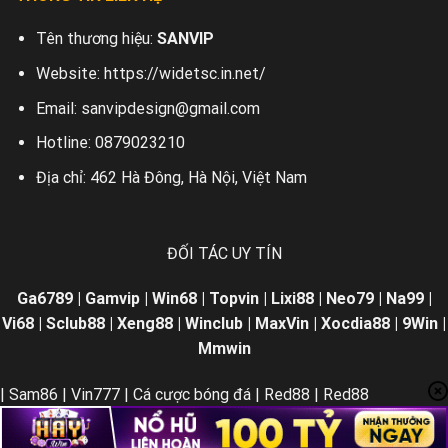
Tên thương hiệu:
SANVIP
Website:
https://widetsc.in.net/
Email:
sanvipdesign@gmail.com
Hotline: 0879023210
Địa chỉ: 462 Hà Đông, Hà Nội, Việt Nam
ĐỐI TÁC UY TÍN
Ga6789
|
Gamvip
|
Win68
|
Topvin
|
Lixi88
|
Neo79
|
Na99
|
Vi68
|
Sclub88
|
Xeng88
|
Winclub
|
MaxVin
|
Xocdia88
|
9Win
|
Mmwin
|
Sam86
|
Vin777
|
Cá cược bóng đá
|
Red88
|
Red88