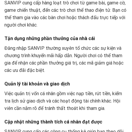
SANVIP cung cấp hàng loạt trò chơi từ game bài, game cờ,
game chiến thuật, đến các trò chơi thể thao điện tử. Bạn có
thể tham gia vào các bàn chơi hoặc thách đấu trực tiếp với
người chơi khác.
Tận dụng những phần thưởng của nhà cái
Đăng nhập SANVIP thường xuyên tổ chức các sự kiện và
chương trình khuyến mãi hấp dẫn. Người chơi có thể tham
gia để nhận các phần thưởng giá trị, các mã giảm giá hoặc
các ưu đãi đặc biệt.
Quản lý tài khoản và giao dịch
Việc quản trị vốn cá nhân gồm việc nạp tiền, rút tiền, kiểm
tra lịch sử giao dịch và các hoạt động tài chính khác. Hội
viên cần nắm rõ để tránh thất thoát khi tham gia.
Cập nhật những thành tích cá nhân đạt được
SANVIP cung cấp các công cụ thống kê giúp bạn theo dõi