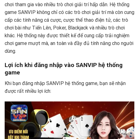
chơi tham gia vào nhiều trò chơi giải trí hấp dẫn. Hệ thống
game SANVIP không chỉ có các trò chơi giải trí mà còn cung
cấp các tính năng cá cược, cược thể thao điện tử, các trò
chơi bài như Tiến Lên, Poker, Blackjack và nhiều trò chơi
khác. Hệ thống này được thiết kế để cung cấp trải nghiệm
chơi game mượt mà, an toàn và đầy đủ tính năng cho người
dùng.
Lợi ích khi đăng nhập vào SANVIP hệ thống
game
Khi bạn đăng nhập SANVIP hệ thống game, bạn sẽ nhận
được rất nhiều lợi ích: