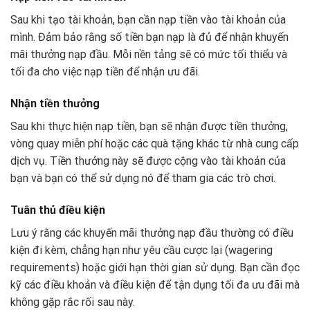
Sau khi tạo tài khoản, bạn cần nạp tiền vào tài khoản của
mình. Đảm bảo rằng số tiền bạn nạp là đủ để nhận khuyến
mãi thưởng nạp đầu. Mỗi nền tảng sẽ có mức tối thiểu và
tối đa cho việc nạp tiền để nhận ưu đãi.
Nhận tiền thưởng
Sau khi thực hiện nạp tiền, bạn sẽ nhận được tiền thưởng,
vòng quay miễn phí hoặc các quà tặng khác từ nhà cung cấp
dịch vụ. Tiền thưởng này sẽ được cộng vào tài khoản của
bạn và bạn có thể sử dụng nó để tham gia các trò chơi.
Tuân thủ điều kiện
Lưu ý rằng các khuyến mãi thưởng nạp đầu thường có điều
kiện đi kèm, chẳng hạn như yêu cầu cược lại (wagering
requirements) hoặc giới hạn thời gian sử dụng. Bạn cần đọc
kỹ các điều khoản và điều kiện để tận dụng tối đa ưu đãi mà
không gặp rắc rối sau này.