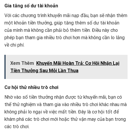
Gia tăng số dư tài khoản
Với các chương trình khuyến mãi nạp đầu, bạn sẽ nhận thêm
một khoản tiền thưởng, giúp tăng thêm số dư tài khoản
của mình mà không cần phải bỏ thêm tiền. Điều này cho
phép bạn tham gia nhiều trò chơi hơn mà không cần lo lắng
về chi phí.
Xem Thêm
Khuyến Mãi Hoàn Trả: Cơ Hội Nhận Lại
Tiền Thưởng Sau Mỗi Lần Thua
Cơ hội thử nhiều trò chơi
Nhờ vào số tiền thưởng nhận được từ khuyến mãi, bạn có
thể thử nghiệm và tham gia vào nhiều trò chơi khác nhau mà
không phải lo ngại về việc mất tiền. Đây là cơ hội tốt để
khám phá các trò chơi mới hoặc thử vận may của bạn trong
các trò chơi.