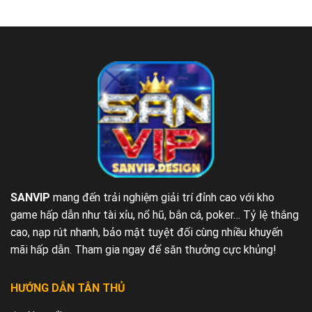
SANVIP
mang đến trải nghiệm giải trí đỉnh cao với kho
game hấp dẫn như tài xỉu, nổ hũ, bắn cá, poker… Tỷ lệ thắng
cao, nạp rút nhanh, bảo mật tuyệt đối cùng nhiều khuyến
mãi hấp dẫn. Tham gia ngay để săn thưởng cực khủng!
HƯỚNG DẪN TÂN THỦ