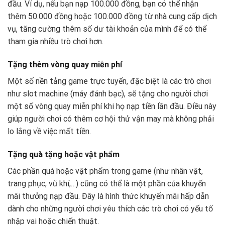
đầu. Ví dụ, nếu bạn nạp 100.000 đồng, bạn có thể nhận
thêm 50.000 đồng hoặc 100.000 đồng từ nhà cung cấp dịch
vụ, tăng cường thêm số dư tài khoản của mình để có thể
tham gia nhiều trò chơi hơn.
Tặng thêm vòng quay miễn phí
Một số nền tảng game trực tuyến, đặc biệt là các trò chơi
như slot machine (máy đánh bạc), sẽ tặng cho người chơi
một số vòng quay miễn phí khi họ nạp tiền lần đầu. Điều này
giúp người chơi có thêm cơ hội thử vận may mà không phải
lo lắng về việc mất tiền.
Tặng quà tặng hoặc vật phẩm
Các phần quà hoặc vật phẩm trong game (như nhân vật,
trang phục, vũ khí,…) cũng có thể là một phần của khuyến
mãi thưởng nạp đầu. Đây là hình thức khuyến mãi hấp dẫn
dành cho những người chơi yêu thích các trò chơi có yếu tố
nhập vai hoặc chiến thuật.