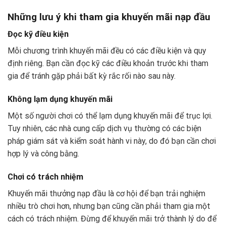
Những lưu ý khi tham gia khuyến mãi nạp đầu
Đọc kỹ điều kiện
Mỗi chương trình khuyến mãi đều có các điều kiện và quy
định riêng. Bạn cần đọc kỹ các điều khoản trước khi tham
gia để tránh gặp phải bất kỳ rắc rối nào sau này.
Không lạm dụng khuyến mãi
Một số người chơi có thể lạm dụng khuyến mãi để trục lợi.
Tuy nhiên, các nhà cung cấp dịch vụ thường có các biện
pháp giám sát và kiểm soát hành vi này, do đó bạn cần chơi
hợp lý và công bằng.
Chơi có trách nhiệm
Khuyến mãi thưởng nạp đầu là cơ hội để bạn trải nghiệm
nhiều trò chơi hơn, nhưng bạn cũng cần phải tham gia một
cách có trách nhiệm. Đừng để khuyến mãi trở thành lý do để