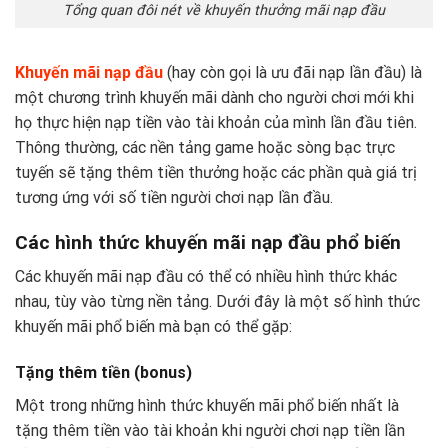
Tổng quan đôi nét về khuyến thưởng mãi nạp đầu
Khuyến mãi nạp đầu
(hay còn gọi là ưu đãi nạp lần đầu) là
một chương trình khuyến mãi dành cho người chơi mới khi
họ thực hiện nạp tiền vào tài khoản của mình lần đầu tiên.
Thông thường, các nền tảng game hoặc sòng bạc trực
tuyến sẽ tặng thêm tiền thưởng hoặc các phần quà giá trị
tương ứng với số tiền người chơi nạp lần đầu.
Các hình thức khuyến mãi nạp đầu phổ biến
Các khuyến mãi nạp đầu có thể có nhiều hình thức khác
nhau, tùy vào từng nền tảng. Dưới đây là một số hình thức
khuyến mãi phổ biến mà bạn có thể gặp:
Tặng thêm tiền (bonus)
Một trong những hình thức khuyến mãi phổ biến nhất là
tặng thêm tiền vào tài khoản khi người chơi nạp tiền lần