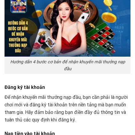
Hướng dẫn 4 bước cơ bản để nhận khuyến mãi thưởng nạp
đầu
Đăng ký tài khoản
Để nhận khuyến mãi thưởng nạp đầu, bạn cần phải là người
chơi mới và đăng ký tài khoản trên nền tảng mà bạn muốn
tham gia. Hãy đảm bảo rằng bạn điền đầy đủ thông tin và
tuân thủ các quy định khi đăng ký.
Nạp tiền vào tài khoản